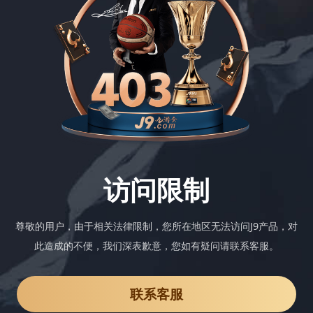
访问限制
尊敬的用户，由于相关法律限制，您所在地区无法访问J9产品，对
此造成的不便，我们深表歉意，您如有疑问请联系客服。
联系客服