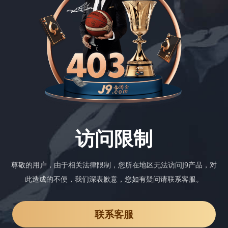
访问限制
尊敬的用户，由于相关法律限制，您所在地区无法访问J9产品，对
此造成的不便，我们深表歉意，您如有疑问请联系客服。
联系客服