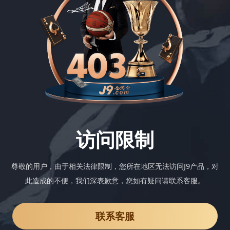
访问限制
尊敬的用户，由于相关法律限制，您所在地区无法访问J9产品，对
此造成的不便，我们深表歉意，您如有疑问请联系客服。
联系客服