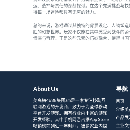
运、选择与责任的深刻探讨。在这个充满挑战与抉
得每一场冒险都具有无穷的魅力。
总的来说，游戏通过其独特的背景设定、人物塑造
胜的幻想世界。玩家不仅能在其中感受到战斗的紧
情感与哲理。正是这些元素的巧妙融合，使得《国
About Us
导航
美高梅4688集团am是一家专注移动互
首页
联网游戏的开发商，致力于为全球移动
介绍美
平台开发游戏。拥有行业内丰富的游戏
产品展
开发经验。其中手机网游占据App Store
企业文
畅销榜前列近一年时间，被多家业内媒